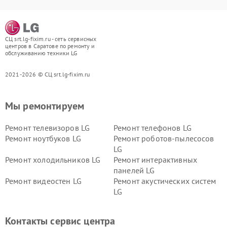
СЦ srt.lg-fixim.ru - сеть сервисных
центров в Саратове по ремонту и
обслуживанию техники LG
2021-2026 © СЦ srt.lg-fixim.ru
Мы ремонтируем
Ремонт телевизоров LG
Ремонт телефонов LG
Ремонт ноутбуков LG
Ремонт роботов-пылесосов
LG
Ремонт холодильников LG
Ремонт интерактивных
панелей LG
Ремонт видеостен LG
Ремонт акустических систем
LG
Ремонт портативных акустик
Ремонт камер
LG
видеонаблюдения LG
Контакты сервис центра
Ремонт морозильных камер
Ремонт вертикальных