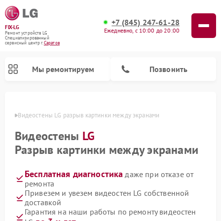
+7 (845) 247-61-28
FIX-LG
Ежедневно, с 10:00 до 20:00
Ремонт устройств LG
Специализированный
cервисный центр г.
Саратов
Мы ремонтируем
Позвонить
атове
Видеостены LG разрыв картинки между экранами
Видеостены
LG
Разрыв картинки между экранами
Бесплатная диагностика
даже при отказе от
ремонта
Привезем и увезем видеостен LG собственной
доставкой
Ремонт камер видеонаблюдения LG
Ремонт вертикальных пылесосов LG
Ремонт портативных колонок LG
Ремонт домашних кинотеатров LG
Ремонт посудомоечных машин LG
Ремонт микроволновых печей LG
Ремонт интерактивных панелей LG
Ремонт портативных акустик LG
Ремонт музыкальных центров LG
Гарантия на наши работы по ремонту видеостен