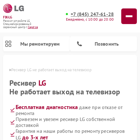
+7 (845) 247-61-28
FIX-LG
Ежедневно, с 10:00 до 20:00
Ремонт устройств LG
Специализированный
cервисный центр г.
Саратов
Мы ремонтируем
Позвонить
атове
Ресивер LG не работает выход на телевизор
Ресивер
LG
Не работает выход на телевизор
Бесплатная диагностика
даже при отказе от
ремонта
Привезем и увезем ресивер LG собственной
доставкой
Ремонт портативных акустик LG
Ремонт домашних кинотеатров LG
Ремонт посудомоечных машин LG
Ремонт микроволновых печей LG
Ремонт камер видеонаблюдения LG
Ремонт вертикальных пылесосов LG
Ремонт интерактивных панелей LG
Ремонт портативных колонок LG
Ремонт музыкальных центров LG
Гарантия на наши работы по ремонту ресиверов
до 3-х лет
LG