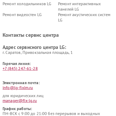
Ремонт холодильников LG
Ремонт интерактивных
панелей LG
Ремонт видеостен LG
Ремонт акустических систем
LG
Ремонт портативных акустик
Ремонт камер
LG
видеонаблюдения LG
Контакты сервис центра
Ремонт морозильных камер
Ремонт вертикальных
LG
пылесосов LG
Адрес сервисного центра LG:
г. Саратов, Привокзальная площадь, 1
Горячая линия:
+7 (845) 247-61-28
Электронная почта:
info@lg-fixim.ru
для юридических лиц
manager@fix-lg.ru
График работы:
ПН-ВСК с 9:00 до 21:00 без перерывов и выходных