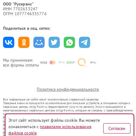
ООО "Русервис"
ИНН 7702633247
ОГРН 1077746335776
Поделиться в соц. сетях:
Мы принимаем
все формы оплаты
Политика конфиденциальности
Вся информация на сайте носит исключительно справочный характер.
Товарные знаки используются исключительно для описания устройств, в отношении которых
сервисные центры srt.lg-fixim.ru предоставляют услуги по ремонту. Услуги оказываются в
неавторизованных сервисных центрах srt.lg-fixim.ru, которые не связаны с правообладателями
товарных знаков или их официальными представителями.
Ремонт осуществляется для устройств, уже введенных в гражданский оборот в соответствии
Этот сайт использует файлы cookie. Вы можете
со статьей 1487 ГК РФ.
Использование товарных знаков не преследует цели индивидуализации услуг или введения
ознакомиться с
правилами использования
Согласен
потребителей в заблуждение, а служит для информирования о предоставляемых услугах по
ремонту техники указанных брендов.
файлов cookie
Представленная на сайте информация не является публичной офертой, определяемой