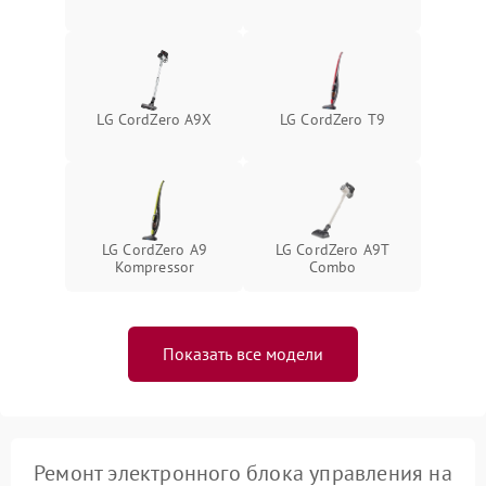
Повреждение системы
защиты от короткого
1500 ₽
Подробнее →
замыкания
LG CordZero A9X
LG CordZero T9
LG CordZero A9
LG CordZero A9T
Kompressor
Combo
Показать все модели
Ремонт электронного блока управления на