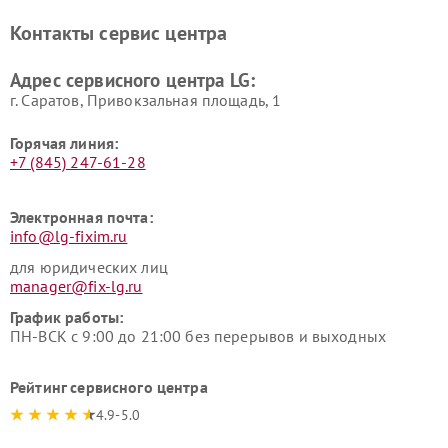
LG
видеонаблюдения LG
Контакты сервис центра
Ремонт морозильных камер
Ремонт вертикальных
LG
пылесосов LG
Адрес сервисного центра LG:
г. Саратов, Привокзальная площадь, 1
Горячая линия:
+7 (845) 247-61-28
Электронная почта:
info@lg-fixim.ru
для юридических лиц
manager@fix-lg.ru
График работы:
ПН-ВСК с 9:00 до 21:00 без перерывов и выходных
Рейтинг сервисного центра
4.9-5.0