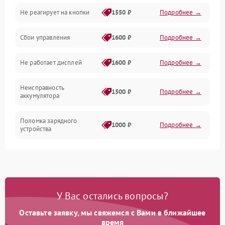
Не реагирует на кнопки
1550 ₽
Подробнее →
Работа системы
Сбои управления
1600 ₽
Подробнее →
Всасывание
Не работает дисплей
1600 ₽
Подробнее →
Засор
Неисправность
Привод
1500 ₽
Подробнее →
аккумулятора
Мотор
Поломка зарядного
1000 ₽
Подробнее →
устройства
Защита
Неисправность двигателя
2000 ₽
Подробнее →
Корпус/Герметичность
Поломка кнопки
500 ₽
Подробнее →
включения/выключения
Электронные компоненты
У Вас остались вопросы?
Оставьте заявку, мы свяжемся с Вами в ближайшее
Неисправность системы
1000 ₽
Подробнее →
индикации
время