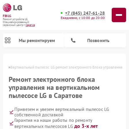
+7 (845) 247-61-28
FIX-LG
Ежедневно, с 10:00 до 20:00
Ремонт устройств LG
Специализированный
cервисный центр г.
Саратов
Мы ремонтируем
Позвонить
атове
Вертикальный пылесос LG ремонт электронного блока управления
Ремонт электронного блока
управления на вертикальном
пылесосе LG в Саратове
Привезем и увезем вертикальный пылесос LG
собственной доставкой
Ремонт портативных акустик LG
Ремонт портативных колонок LG
Ремонт домашних кинотеатров LG
Ремонт посудомоечных машин LG
Ремонт микроволновых печей LG
Ремонт камер видеонаблюдения LG
Ремонт интерактивных панелей LG
Ремонт музыкальных центров LG
Гарантия на наши работы по ремонту
до 3-х лет
вертикальных пылесосов LG