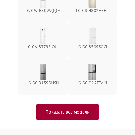
LG GW-B509SQQM
LG GR-H802HEHL
LG GA-B379S QUL
LG GC-B509SQCL
LG GC-B459SMSM
LG GC-Q22FTAKL
Показать все модели