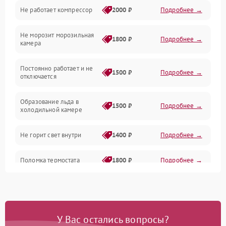
Не работает компрессор
2000 ₽
Подробнее →
Электропитание
Не морозит морозильная
Дренаж
1800 ₽
Подробнее →
камера
Оттайка
Постоянно работает и не
1500 ₽
Подробнее →
отключается
Программное обеспечение
Образование льда в
1500 ₽
Подробнее →
холодильной камере
Не горит свет внутри
1400 ₽
Подробнее →
Поломка термостата
1800 ₽
Подробнее →
Не работает вентилятор
1800 ₽
Подробнее →
Поломка системы No Frost
2600 ₽
Подробнее →
У Вас остались вопросы?