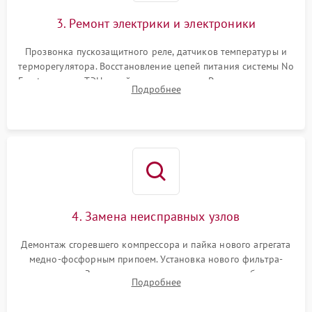
3. Ремонт электрики и электроники
Прозвонка пускозащитного реле, датчиков температуры и
терморегулятора. Восстановление цепей питания системы No
Frost, включая ТЭН оттайки и вентилятор. Ремонт или замена
Подробнее
платы управления при сбоях алгоритмов.
4. Замена неисправных узлов
Демонтаж сгоревшего компрессора и пайка нового агрегата
медно-фосфорным припоем. Установка нового фильтра-
осушителя. Замена изношенных вентиляторов обдува,
Подробнее
сломанных заслонок или поврежденных дверных петель.