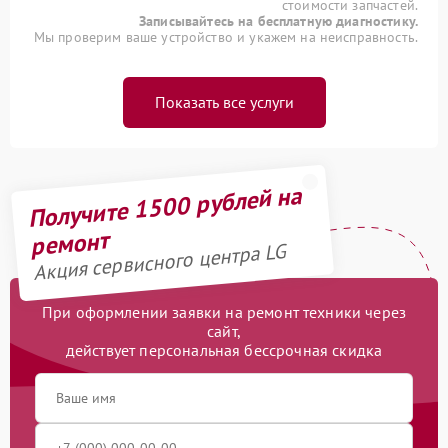
стоимости запчастей.
Записывайтесь на бесплатную диагностику.
Мы проверим ваше устройство и укажем на неисправность.
Показать все услуги
Получите 1500 рублей на
ремонт
Акция сервисного центра LG
При оформлении заявки на ремонт техники через
сайт,
действует персональная бессрочная скидка