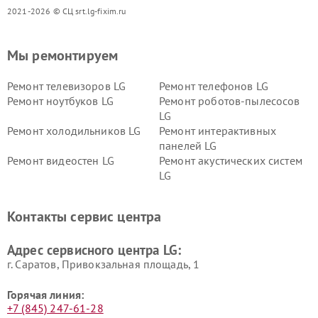
2021-2026 © СЦ srt.lg-fixim.ru
Мы ремонтируем
Ремонт телевизоров LG
Ремонт телефонов LG
Ремонт ноутбуков LG
Ремонт роботов-пылесосов
LG
Ремонт холодильников LG
Ремонт интерактивных
панелей LG
Ремонт видеостен LG
Ремонт акустических систем
LG
Ремонт портативных акустик
Ремонт камер
LG
видеонаблюдения LG
Контакты сервис центра
Ремонт морозильных камер
Ремонт вертикальных
LG
пылесосов LG
Адрес сервисного центра LG:
г. Саратов, Привокзальная площадь, 1
Горячая линия:
+7 (845) 247-61-28