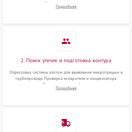
сопротивления обмоток мотора, проверка термостата и
Подробнее
считывание кодов ошибок с электронного дисплея.
2. Поиск утечек и подготовка контура
Опрессовка системы азотом для выявления микротрещин в
трубопроводе. Проверка испарителя и конденсатора
течеискателем. Демонтаж старого фильтра-осушителя и
Подробнее
продувка капиллярной трубки для устранения засоров.