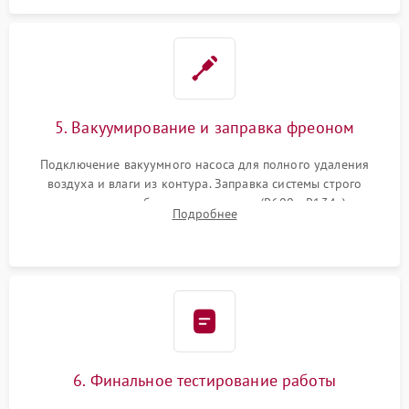
5. Вакуумирование и заправка фреоном
Подключение вакуумного насоса для полного удаления
воздуха и влаги из контура. Заправка системы строго
дозированным объемом хладагента (R600a, R134a) по
Подробнее
электронным весам. Контроль рабочего давления в системе.
6. Финальное тестирование работы