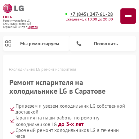
+7 (845) 247-61-28
FIX-LG
Ежедневно, с 10:00 до 20:00
Ремонт устройств LG
Специализированный
cервисный центр г.
Саратов
Мы ремонтируем
Позвонить
атове
Холодильник LG ремонт испарителя
Ремонт испарителя на
холодильнике LG в Саратове
Привезем и увезем холодильник LG собственной
доставкой
Гарантия на наши работы по ремонту
до 3-х лет
холодильников LG
Ремонт камер видеонаблюдения LG
Ремонт вертикальных пылесосов LG
Ремонт интерактивных панелей LG
Ремонт портативных колонок LG
Ремонт домашних кинотеатров LG
Ремонт посудомоечных машин LG
Ремонт микроволновых печей LG
Ремонт портативных акустик LG
Ремонт музыкальных центров LG
Срочный ремонт холодильников LG в течении
часа