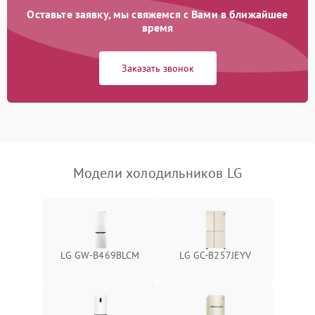
Оставьте заявку, мы свяжемся с Вами в ближайшее
Образование конденсата
1800 ₽
Подробнее →
на стенках
время
Сбой в работе инвертора
2100 ₽
Подробнее →
Заказать звонок
Запах горелого при
2000 ₽
Подробнее →
работе
Не включается
1000 ₽
Подробнее →
холодильник
Модели холодильников LG
Проблемы с системой
автоматической
1800 ₽
Подробнее →
разморозки
LG GW-B469BLCM
LG GC-B257JEYV