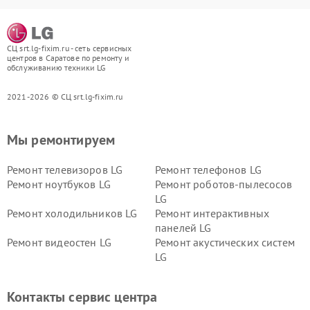
СЦ srt.lg-fixim.ru - сеть сервисных
центров в Саратове по ремонту и
обслуживанию техники LG
2021-2026 © СЦ srt.lg-fixim.ru
Мы ремонтируем
Ремонт телевизоров LG
Ремонт телефонов LG
Ремонт ноутбуков LG
Ремонт роботов-пылесосов
LG
Ремонт холодильников LG
Ремонт интерактивных
панелей LG
Ремонт видеостен LG
Ремонт акустических систем
LG
Ремонт портативных акустик
Ремонт камер
LG
видеонаблюдения LG
Контакты сервис центра
Ремонт морозильных камер
Ремонт вертикальных