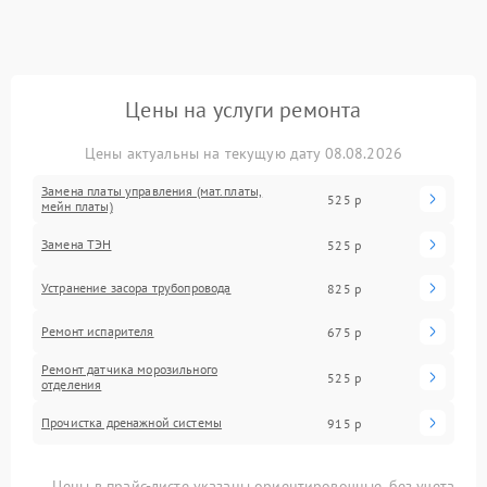
Цены на услуги ремонта
Цены актуальны на текущую дату 08.08.2026
Замена платы управления (мат.платы,
525 р
мейн платы)
Замена ТЭН
525 р
Устранение засора трубопровода
825 р
Ремонт испарителя
675 р
Ремонт датчика морозильного
525 р
отделения
Прочистка дренажной системы
915 р
Цены в прайс-листе указаны ориентировочные, без учета