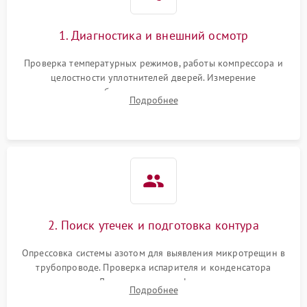
1. Диагностика и внешний осмотр
Проверка температурных режимов, работы компрессора и
целостности уплотнителей дверей. Измерение
сопротивления обмоток мотора, проверка термостата и
Подробнее
считывание кодов ошибок с электронного дисплея.
2. Поиск утечек и подготовка контура
Опрессовка системы азотом для выявления микротрещин в
трубопроводе. Проверка испарителя и конденсатора
течеискателем. Демонтаж старого фильтра-осушителя и
Подробнее
продувка капиллярной трубки для устранения засоров.