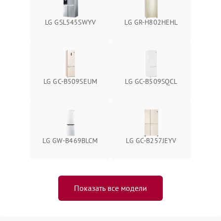
LG GSL545SWYV
LG GR-H802HEHL
LG GC-B509SEUM
LG GC-B509SQCL
LG GW-B469BLCM
LG GC-B257JEYV
Показать все модели