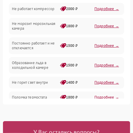
Не работает компрессор
2000 ₽
Подробнее →
Электропитание
Не морозит морозильная
Дренаж
1800 ₽
Подробнее →
камера
Оттайка
Постоянно работает и не
1500 ₽
Подробнее →
отключается
Программное обеспечение
Образование льда в
1500 ₽
Подробнее →
холодильной камере
Не горит свет внутри
1400 ₽
Подробнее →
Поломка термостата
1800 ₽
Подробнее →
Не работает вентилятор
1800 ₽
Подробнее →
Поломка системы No Frost
2600 ₽
Подробнее →
У Вас остались вопросы?