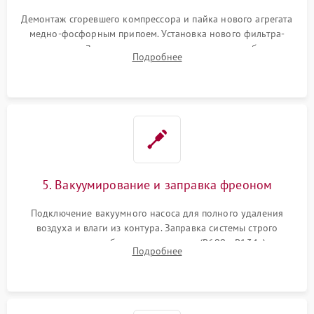
Демонтаж сгоревшего компрессора и пайка нового агрегата
медно-фосфорным припоем. Установка нового фильтра-
осушителя. Замена изношенных вентиляторов обдува,
Подробнее
сломанных заслонок или поврежденных дверных петель.
5. Вакуумирование и заправка фреоном
Подключение вакуумного насоса для полного удаления
воздуха и влаги из контура. Заправка системы строго
дозированным объемом хладагента (R600a, R134a) по
Подробнее
электронным весам. Контроль рабочего давления в системе.