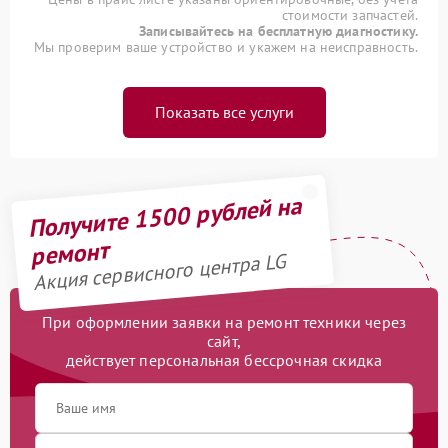
стоимости запчастей.
Записывайтесь на бесплатную диагностику.
Мы проверим ваше устройство и укажем на неисправность.
Показать все услуги
Получите 1500 рублей на
ремонт
Акция сервисного центра LG
При оформлении заявки на ремонт техники через
сайт,
действует персональная бессрочная скидка