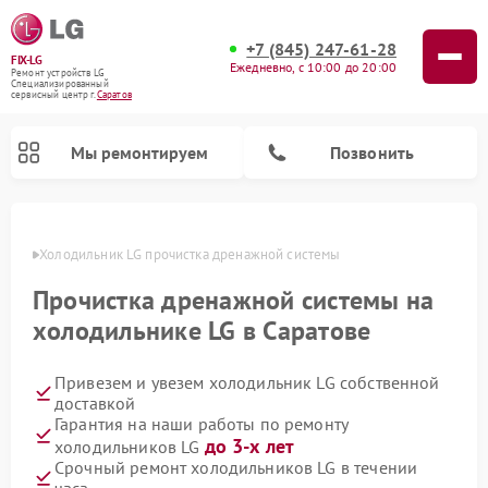
+7 (845) 247-61-28
FIX-LG
Ежедневно, с 10:00 до 20:00
Ремонт устройств LG
Специализированный
cервисный центр г.
Саратов
Мы ремонтируем
Позвонить
атове
Холодильник LG прочистка дренажной системы
Прочистка дренажной системы на
холодильнике LG в Саратове
Привезем и увезем холодильник LG собственной
доставкой
Гарантия на наши работы по ремонту
до 3-х лет
холодильников LG
Ремонт камер видеонаблюдения LG
Ремонт вертикальных пылесосов LG
Ремонт интерактивных панелей LG
Ремонт портативных колонок LG
Ремонт домашних кинотеатров LG
Ремонт посудомоечных машин LG
Ремонт микроволновых печей LG
Ремонт портативных акустик LG
Ремонт музыкальных центров LG
Срочный ремонт холодильников LG в течении