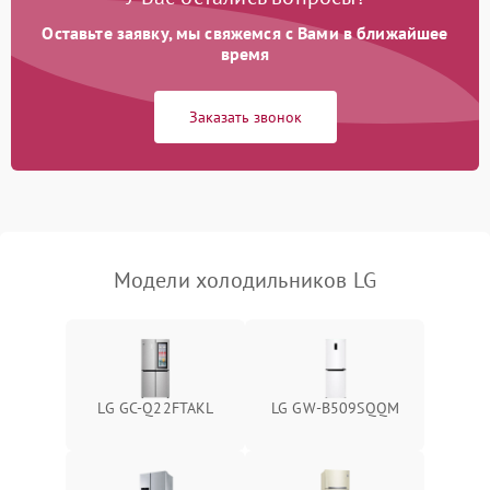
Оставьте заявку, мы свяжемся с Вами в ближайшее
Образование конденсата
1800 ₽
Подробнее →
на стенках
время
Сбой в работе инвертора
2100 ₽
Подробнее →
Заказать звонок
Запах горелого при
2000 ₽
Подробнее →
работе
Не включается
1000 ₽
Подробнее →
холодильник
Модели холодильников LG
Проблемы с системой
автоматической
1800 ₽
Подробнее →
разморозки
LG GC-Q22FTAKL
LG GW-B509SQQM